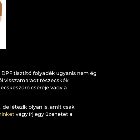
b DPF tisztító folyadék ugyanis nem ég
l visszamaradt részecskék
zecskeszűrő cseréje vagy a
e létezik olyan is, amit csak
minket
vagy írj egy üzenetet a