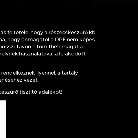
lás feltétele, hogy a részecskeszűrő kb.
léma, hogy önmagától a DPF nem képes
g hosszútávon eltömítheti magát a
melynek használatával a lerakódott
 rendelkeznek ilyennel, a tartály
kenéséhez vezet.
eszűrő tisztító adalékot!