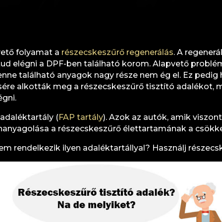
ető folyamat a
részecskeszűrő regenerálás
. A regenerá
 tud elégni a DPF-ben található korom. Alapvető prob
benne található anyagok nagy része nem ég el. Ez pedi
ére alkották meg a részecskeszűrő tisztító adalékot, 
gni.
adaléktartály (
FAP tartály
). Azok az autók, amik viszont
z elhanyagolása a részecskeszűrő élettartamának a csök
m rendelkezik ilyen adaléktartállyal? Használj részecsk