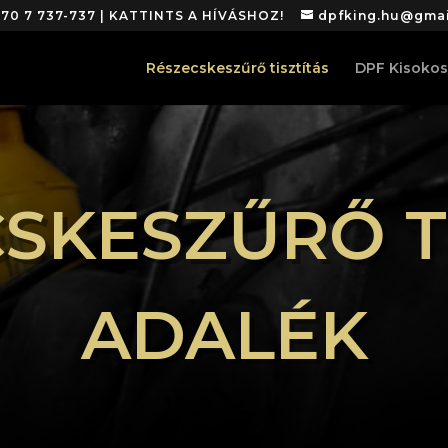
 70 7 737-737 | KATTINTS A HÍVÁSHOZ!
dpfking.hu@gma
Részecskeszűrő tisztítás
DPF Kisokos
SKESZŰRŐ T
ADALÉK