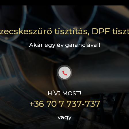
zecskeszűrő tisztítás, DPF tiszt
Akár egy év garanciával!
HÍVJ MOST!
+36 70 7 737-737
vagy