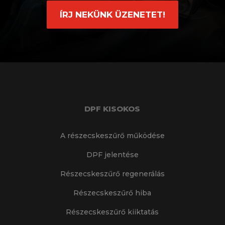
ÍRJ NEKÜNK ÜZENETET!
DPF KISOKOS
A részecskeszűrő működése
DPF jelentése
Részecskeszűrő regenerálás
Részecskeszűrő hiba
Részecskeszűrő kiiktatás