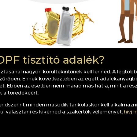
DPF tisztító adalék?
sztásánál nagyon körültekintőnek kell lenned. A legtöb
zűrőben. Ennek következtében az égett adalékanyagbó
jét. Ebben az esetben nem marad más hátra, mint a rés
ak a töredékéért.
ndszerint minden második tankoláskor kell alkalmazni, d
l választani és kikérnéd a szakértők véleményét,
hívj 