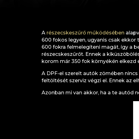
A
részecskeszűrő működésében
alapv
600 fokos legyen, ugyanis csak ekkor
600 fokra felmelegíteni magát, így a 
részecskeszűrőt. Ennek a kiküszöbölés
korom már 350 fok környékén elkezd é
A DPF-el szerelt autók zömében nincs 
feltöltését szerviz végzi el. Ennek a
Azonban mi van akkor, ha a te autód ne