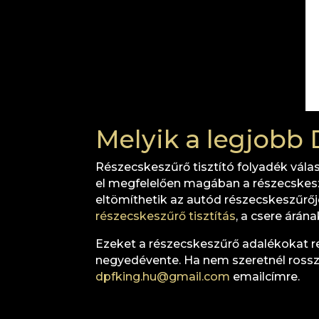
Melyik a legjobb 
Részecskeszűrő tisztító folyadék vála
el megfelelően magában a részecskes
eltömíthetik az autód részecskeszűrő
részecskeszűrő tisztítás
, a csere árán
Ezeket a részecskeszűrő adalékokat re
negyedévente. Ha nem szeretnél rosszu
dpfking.hu@gmail.com
emailcímre.