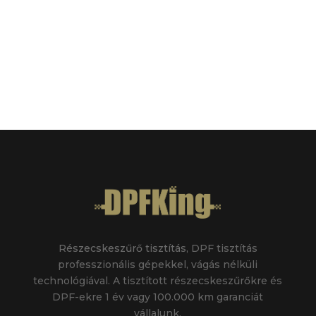
Részecskeszűrő tisztítás
, DPF tisztítás
professzionális gépekkel, vágás nélküli
technológiával. A tisztított részecskeszűrőkre és
DPF-ekre 1 év vagy 100.000 km garanciát
vállalunk.