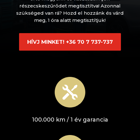
részecskeszűrődet megtisztítva! Azonnal
szükséged van rá? Hozd el hozzánk és várd
meg, 1 óra alatt megtisztítjuk!
HÍVJ MINKET! +36 70 7 737-737

100.000 km / 1 év garancia