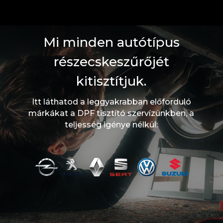
Mi minden autótípus
részecskeszűrőjét
kitisztítjuk.
Itt láthatod a leggyakrabban előforduló
márkákat a DPF tisztító szervízünkben, a
teljesség igénye nélkül: