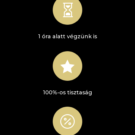

1 óra alatt végzünk is

100%-os tisztaság
