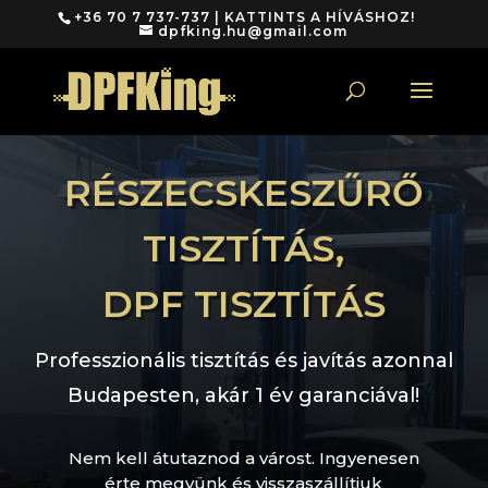
+36 70 7 737-737 | KATTINTS A HÍVÁSHOZ!
dpfking.hu@gmail.com
RÉSZECSKESZŰRŐ
TISZTÍTÁS,
DPF TISZTÍTÁS
Professzionális tisztítás és javítás azonnal
Budapesten, akár 1 év garanciával!
Nem kell átutaznod a várost. Ingyenesen
érte megyünk és visszaszállítjuk