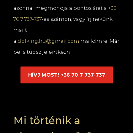
azonnal megmondja a pontos árat a
+36
70 7 737-737
-es számon, vagy írj nekünk
mailt
a
dpfking.hu@gmail.com
mailcímre. Már
be is tudsz jelentkezni.
HÍVJ MOST! +36 70 7 737-737
Mi történik a