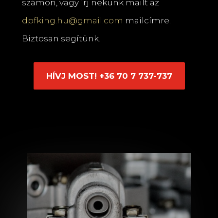
számon, vagy írj nekünk mailt az
dpfking.hu@gmail.com
mailcímre.
Biztosan segítünk!
HÍVJ MOST! +36 70 7 737-737