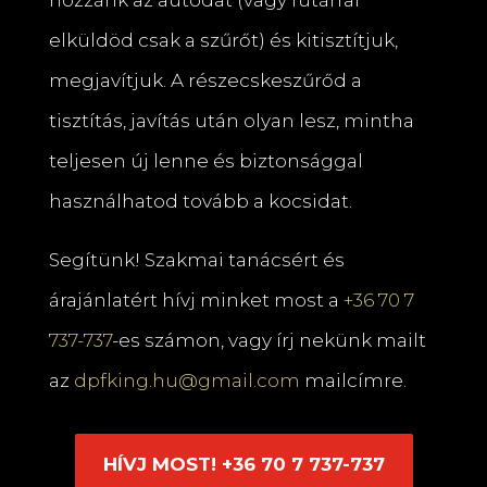
elküldöd csak a szűrőt) és kitisztítjuk,
megjavítjuk. A részecskeszűrőd a
tisztítás, javítás után olyan lesz, mintha
teljesen új lenne és biztonsággal
használhatod tovább a kocsidat.
Segítünk! Szakmai tanácsért és
árajánlatért hívj minket most a
+36 70 7
737-737
-es számon, vagy írj nekünk mailt
az
dpfking.hu@gmail.com
mailcímre.
HÍVJ MOST! +36 70 7 737-737