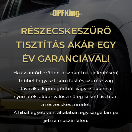
RÉSZECSKESZŰRŐ
TISZTÍTÁS AKÁR EGY
ÉV GARANCIÁVAL!
Ha az autód erőtlen, a szokottnál (jelentősen)
többet fogyaszt, sűrű füst és szúrós szag
távozik a kipufogódból, vagy csökken a
nyomaték, akkor valószínűleg ki kell tisztítani
a részecskeszűrődet.
A hibát egyébként általában egy sárga lámpa
jelzi a műszerfalon.