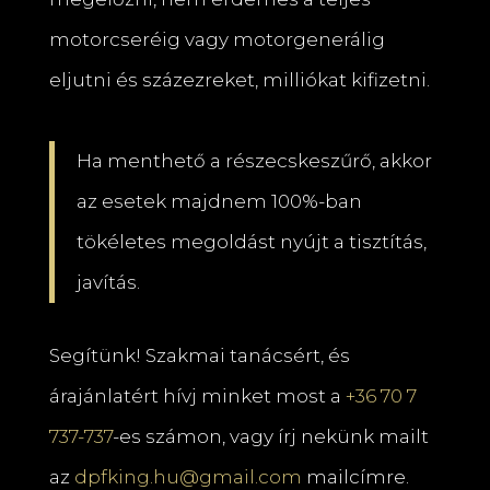
motorcseréig vagy motorgenerálig
eljutni és százezreket, milliókat kifizetni.
Ha menthető a részecskeszűrő, akkor
az esetek majdnem 100%-ban
tökéletes megoldást nyújt a tisztítás,
javítás.
Segítünk! Szakmai tanácsért, és
árajánlatért hívj minket most a
+36 70 7
737-737
-es számon, vagy írj nekünk mailt
az
dpfking.hu@gmail.com
mailcímre.