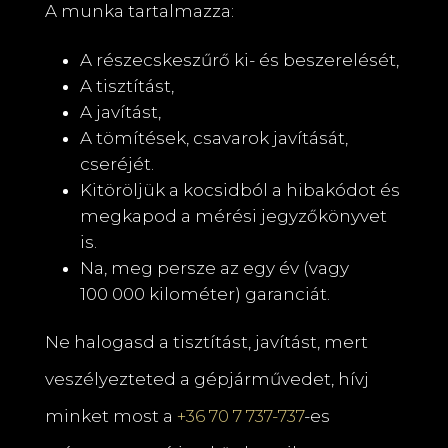
A munka tartalmazza:
A részecskeszűrő ki- és beszerelését,
A tisztítást,
A javítást,
A tömítések, csavarok javítását,
cseréjét.
Kitöröljük a kocsidból a hibakódot és
megkapod a mérési jegyzőkönyvet
is.
Na, meg persze az egy év (vagy
100 000 kilométer) garanciát.
Ne halogasd a tisztítást, javítást, mert
veszélyezteted a gépjárművedet, hívj
minket most a
+36 70 7 737-737
-es