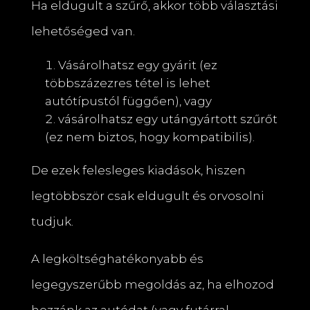
Ha eldugult a szűrő, akkor több választási
lehetőséged van.
Vásárolhatsz egy gyárit (ez
többszázezres tétel is lehet
autótípustól függően), vagy
vásárolhatsz egy utángyártott szűrőt
(ez nem biztos, hogy kompatibilis).
De ezek felesleges kiadások, hiszen
legtöbbször csak eldugult és orvosolni
tudjuk.
A legköltséghatékonyabb és
legegyszerűbb megoldás az, ha elhozod
hozzánk az autódat (vagy futárral