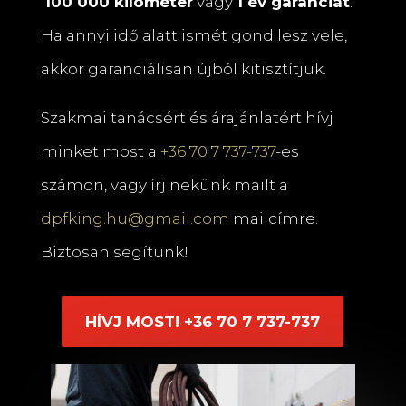
100 000 kilométer
vagy
1 év garanciát
.
Ha annyi idő alatt ismét gond lesz vele,
akkor garanciálisan újból kitisztítjuk.
Szakmai tanácsért és árajánlatért hívj
minket most a
+36 70 7 737-737
-es
számon, vagy írj nekünk mailt a
dpfking.hu@gmail.com
mailcímre.
Biztosan segítünk!
HÍVJ MOST! +36 70 7 737-737