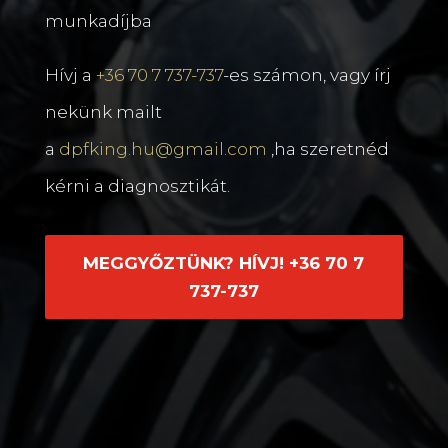
munkadíjba
Hívj a
+36 70 7 737-737
-es számon, vagy írj
nekünk mailt
a
dpfking.hu@gmail.com
,ha szeretnéd
kérni a diagnosztikát.
MEGGYŐZTÜNK? HÍVJ! +36 70 7
737-737